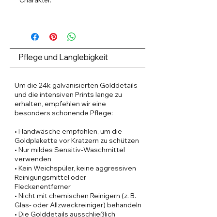
Charakter.
Exklusives Design · Premium Stoffe ·
24k-vergoldete Details
⸻
Pflege und Langlebigkeit
DETAILS & BESONDERHEITEN
* Figurbetontes Shirt in klassischer
Länge
Um die 24k galvanisierten Golddetails
* Femininer V-Ausschnitt mit feiner
und die intensiven Prints lange zu
Einfassung
erhalten, empfehlen wir eine
* Goldene Reißverschlüsse an beiden
besonders schonende Pflege:
Ärmeln
• Handwäsche empfohlen, um die
* Dekorative Logo-Knöpfe mit 24k
Goldplakette vor Kratzern zu schützen
vergoldeter Veredelung
• Nur mildes Sensitiv-Waschmittel
* Körpernaher Schnitt mit
verwenden
angenehmer Elastizität
• Kein Weichspüler, keine aggressiven
* Ausdrucksstarker Aphrodite 2
Reinigungsmittel oder
Signature-Print
Fleckenentferner
* Luxuriöse Verarbeitung mit
• Nicht mit chemischen Reinigern (z. B.
hochwertigen Details
Glas- oder Allzweckreiniger) behandeln
• Die Golddetails ausschließlich