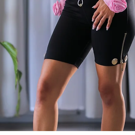
als exklusives Detail
nds luxuriös
en Day-Look, elegant mit High-Waist-Hose
ck und Heels – diese Bluse ist so