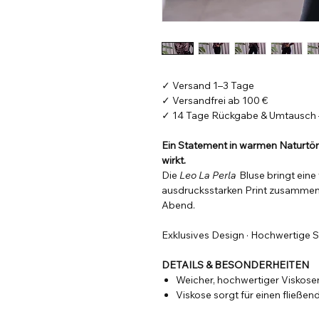
✓ Versand 1–3 Tage
✓ Versandfrei ab 100 €
✓ 14 Tage Rückgabe & Umtausch –
Ein Statement in warmen Naturtön
wirkt.
Die
Leo La Perla
Bluse bringt eine
ausdrucksstarken Print zusammen – 
Abend.
Exklusives Design · Hochwertige S
DETAILS & BESONDERHEITEN
Weicher, hochwertiger Viskose
Viskose sorgt für einen fließe
Polyamid verleiht der Bluse
For