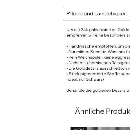
knitterarm
Ausdrucksstarker Leo-Print in
Pflege und Langlebigkeit
Kürzeres Blusendesign, tragbar 
Schärpen-Konstruktion) für ein
Goldfarbene, verspiegelte Log
Um die 24k galvanisierten Golddet
Klassischer Kragen und lange 
empfehlen wir eine besonders s
mit goldfarbenen Knöpfen
Auf der Rückseite: kleine 24-Ka
• Handwäsche empfohlen, um die
schwarzem Leder aufgenietet – 
• Nur mildes Sensitiv-Waschmit
• Kein Weichspüler, keine aggre
Ideal für Alltag, Büro oder mo
• Nicht mit chemischen Reinigern 
• Die Golddetails ausschließlich v
Diese Damen Bluse langarm Leo is
• Stark pigmentierte Stoffe sep
Weiblichkeit. Gefertigt aus
exklusi
(ideal: nur Schwarz)
und beidseitig bedruckt im ikon
verleiht sie deinem Outfit eine Aur
Behandle die goldenen Details w
Hintergrund ziert ein subtil einge
das das Design besonders macht.
Ähnliche Produ
Der Stoff ist leicht, atmungsakti
knitterarm und formstabil. Währe
wirken oder schnell knittern, behäl