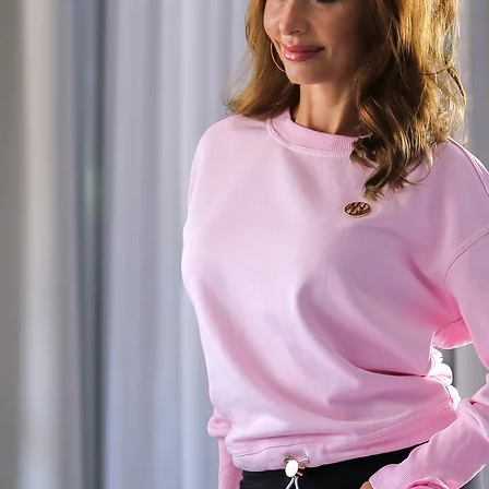
z – selbst nach vielen Wäschen.
truiert, dass sie in der Taille gebunden
nte Schärpenführung unterstreicht die
n feminine Raffinesse. Goldfarbene,
o, lange Ärmel mit Manschetten sowie ein
erseite ab. Auf der Rückseite setzt eine
ldplakette auf schwarzem Leder ein
UNG
d
, satiniert veredelt – luxuriös im Griff, mit
n, hauseigenen LA PERLA-Print
 und angenehm auf der Haut
eibt auch nach langem Tragen elegant
erfekten Fall & langlebige Qualität
xuriöser Ausstrahlung
egant, hochwertig
mer makellos gestylt