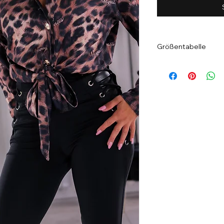
Größentabelle
XS
Gesam
54 cm
te
Länge
Ärmel
48 cm
Brustw
50 cm
eite
(einfac
h, von
Seiten
naht zu
Seiten