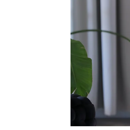
24K-galvanisierte Goldplakette 
Vielseitig: tagsüber lässig, abe
STYLING
Locker über Jeans für einen cool
im Office oder abends über Satinro
wandelbar wie dein Lifestyle.