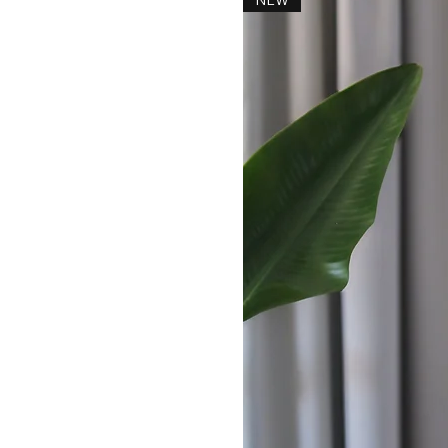
NEW
ihre Eleganz und den sanften Glan
Die kürzere Passform wurde so kons
getragen werden kann. Eine elega
Silhouette und verleiht dem Desig
verspiegelte Druckknöpfe mit Log
klassischer Kragen runden die Vord
kleine, galvanisierte 24-Karat-Go
ikonisches Detail.
PREMIUM-STOFF & VERARBEIT
Exklusive Viskose mit Polyami
edlem Schimmer
Beidseitig bedruckt im
kultige
Weich fließend, atmungsaktiv
Knitterarm und formstabil – bl
Hochwertige Verarbeitung für p
WARUM DU SIE LIEBEN WIRST
Kultiger LA PERLA-Print mit lu
Satiniertes Finish – feminin, el
Knitterarm & pflegeleicht – im