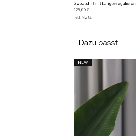
Sweatshirt mit Längenregulierun
Preis
125,00 €
inkl. MwSt.
Dazu passt
NEW