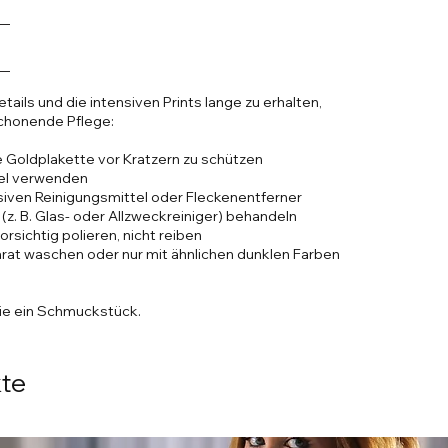
 warmen Tönen
in der Taille gebunden (raffinierte
e feminine, definierte Passform
o-Druckknöpfe als Verschluss
ails und die intensiven Prints lange zu erhalten,
Ärmel mit eleganten Manschetten, ebenfalls
chonende Pflege:
rat-galvanisierte Goldplakette, auf
 Goldplakette vor Kratzern zu schützen
ein ikonisches Detail
tel verwenden
ssiven Reinigungsmittel oder Fleckenentferner
derne Evening-Styles
(z. B. Glas- oder Allzweckreiniger) behandeln
orsichtig polieren, nicht reiben
t die perfekte Symbiose aus Luxus und
arat waschen oder nur mit ähnlichen dunklen Farben
ver Viskose mit Polyamid, satiniert veredelt
ischen der Marke NEGATIV LA PERLA-Print
,
a von Raffinesse und Kultiviertheit. Im
ie ein Schmuckstück.
arbeitetes Autogramm den Print – ein Detail,
kte
v und angenehm auf der Haut, dabei
nd herkömmliche Kreppstoffe oft stumpf
t diese luxuriöse Mischung ihren edlen Fall,