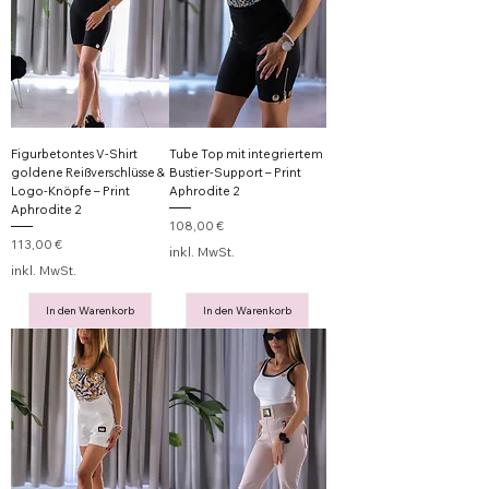
Figurbetontes V-Shirt
Tube Top mit integriertem
goldene Reißverschlüsse &
Bustier-Support – Print
Logo-Knöpfe – Print
Aphrodite 2
Aphrodite 2
Preis
108,00 €
Preis
113,00 €
inkl. MwSt.
inkl. MwSt.
In den Warenkorb
In den Warenkorb