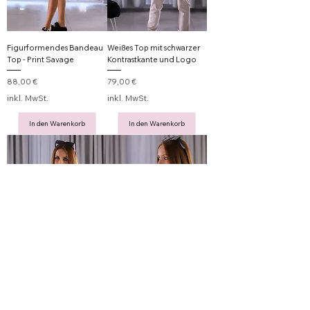
Figurformendes Bandeau
Weißes Top mit schwarzer
Top - Print Savage
Kontrastkante und Logo
Preis
Preis
88,00 €
79,00 €
inkl. MwSt.
inkl. MwSt.
In den Warenkorb
In den Warenkorb
Weißer Top mit Cross-
Schwarze Bomberjacke -
Schnürdetail im Dekolleté
tailliert mit Zipper-Details