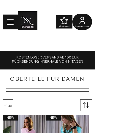
Merkzettel
Mein Account
Warenkorb
KOSTENLOSER VERSAND AB 100 EUR
RÜCKSENDUNG INNERHALB VON 14 TAGEN
OBERTEILE FÜR DAMEN
Filter
NEW
NEW