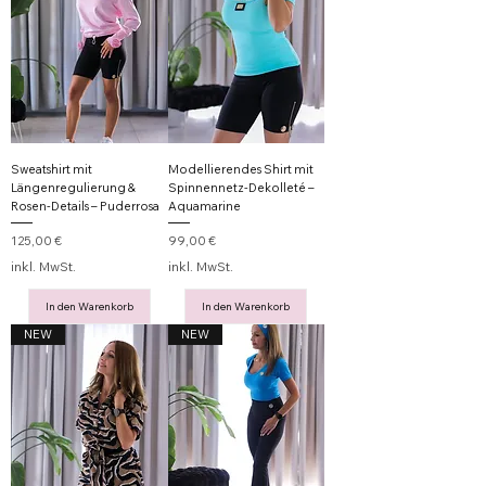
Sweatshirt mit
Modellierendes Shirt mit
Längenregulierung &
Spinnennetz-Dekolleté –
Rosen-Details – Puderrosa
Aquamarine
Preis
Preis
125,00 €
99,00 €
inkl. MwSt.
inkl. MwSt.
In den Warenkorb
In den Warenkorb
NEW
NEW