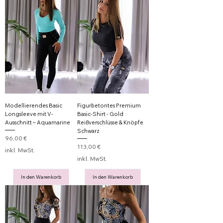
Modellierendes Basic
Figurbetontes Premium
Longsleeve mit V-
Basic-Shirt - Gold
Ausschnitt – Aquamarine
Reißverschlüsse & Knöpfe
Schwarz
Preis
96,00 €
Preis
113,00 €
inkl. MwSt.
inkl. MwSt.
In den Warenkorb
In den Warenkorb