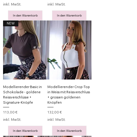
inkl. MwSt.
inkl. MwSt.
In den Warenkorb
In den Warenkorb
NEW
Modellierender Basic in
Modellierender Crop-Top
Schokolade - goldene
in Weiss mit Reissverschluss
Reissverschlüsse +
+ grossen goldenen
Signature-Knöpfe
Knöpfen
Preis
Preis
113,00 €
132,00 €
inkl. MwSt.
inkl. MwSt.
In den Warenkorb
In den Warenkorb