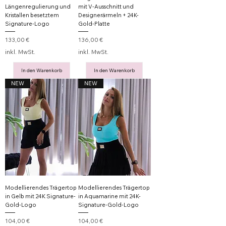
Längenregulierung und
mit V-Ausschnitt und
Kristallen besetztem
Designerärmeln + 24K-
Signature-Logo
Gold-Platte
Preis
Preis
133,00 €
136,00 €
inkl. MwSt.
inkl. MwSt.
In den Warenkorb
In den Warenkorb
NEW
NEW
Modellierendes Trägertop
Modellierendes Trägertop
in Gelb mit 24K Signature-
in Aquamarine mit 24K-
Gold-Logo
Signature-Gold-Logo
Preis
Preis
104,00 €
104,00 €