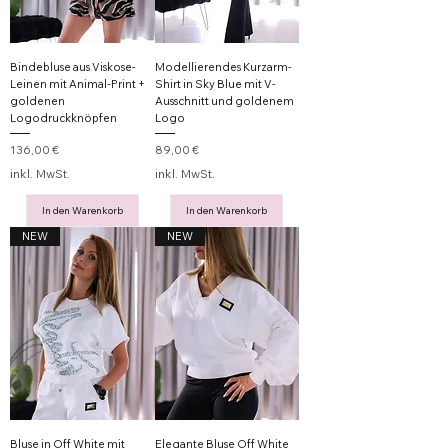
Bindebluse aus Viskose-
Modellierendes Kurzarm-
Leinen mit Animal-Print +
Shirt in Sky Blue mit V-
goldenen
Ausschnitt und goldenem
Logodruckknöpfen
Logo
Preis
Preis
136,00 €
89,00 €
inkl. MwSt.
inkl. MwSt.
In den Warenkorb
In den Warenkorb
NEW
NEW
Bluse in Off White mit
Elegante Bluse Off White