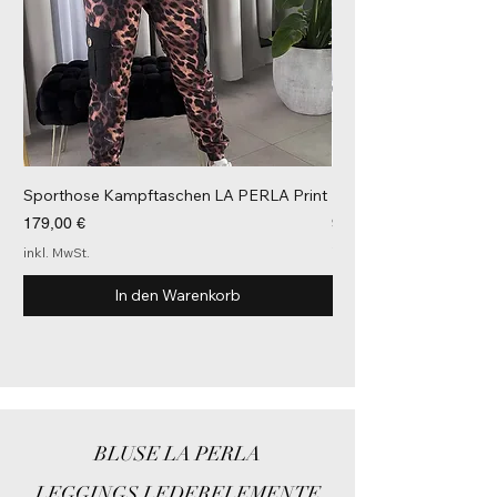
Sporthose Kampftaschen LA PERLA Print
Kurzarm Shirt Weiß Go
Preis
Preis
179,00 €
92,00 €
inkl. MwSt.
inkl. MwSt.
In den Warenkorb
BLUSE LA PERLA
LEGGINGS LEDERELEMENTE