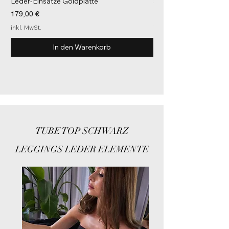
Leder-Einsätze Goldplatte
Selen Reißverschlüsse
Preis
Preis
179,00 €
113,00 €
inkl. MwSt.
inkl. MwSt.
In den Warenkorb
TUBE TOP SCHWARZ
LEGGINGS LEDER ELEMENTE