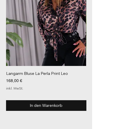
Langarm Bluse La Perla Print Leo
Leggings schwarz seit
Leder-Einsätze Goldpl
Preis
168,00 €
Preis
179,00 €
inkl. MwSt.
inkl. MwSt.
In den Warenkorb