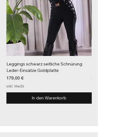
Leggings schwarz seitliche Schnürung
Langarm Shirt schwarz
Leder-Einsätze Goldplatte
Paspelierung
Preis
Preis
179,00 €
88,00 €
inkl. MwSt.
inkl. MwSt.
In den Warenkorb