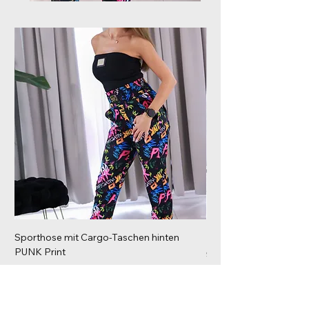
Sporthose mit Cargo-Taschen hinten
Kurzarm Shirt Weiß Go
PUNK Print
Preis
92,00 €
Preis
171,00 €
inkl. MwSt.
inkl. MwSt.