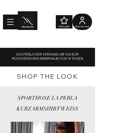
Merkzettel
Mein Account
Warenkorb
KOSTENLOSER VERSAND AB 100 EUR
RÜCKSENDUNG INNERHALB VON 14 TAGEN
SHOP THE LOOK
SPORTHOSE LA PERLA
KURZARMSHIRT WEISS