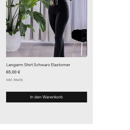
Langarm Shirt Schwarz Elastomer
Sporthose mit Cargo-T
PUNK Print
Preis
65,00 €
Preis
171,00 €
inkl. MwSt.
inkl. MwSt.
In den Warenkorb