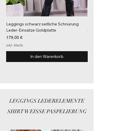
Leggings schwarz seitliche Schnürung
Kurzarm Shirt Weiß Go
Leder-Einsätze Goldplatte
Preis
92,00 €
Preis
179,00 €
inkl. MwSt.
inkl. MwSt.
In den Warenkorb
LEGGINGS LEDERELEMENTE
SHIRT WEISSE PASPELIERUNG