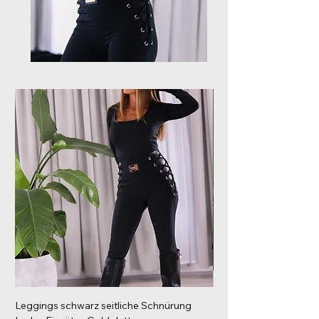
Leggings schwarz seitliche Schnürung
Langarm Shirt nahtlose