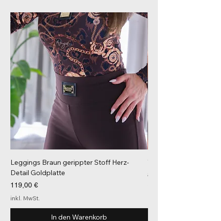
Leggings Braun gerippter Stoff Herz-
Tube Top Bruststütze 
Detail Goldplatte
Preis
84,00 €
Preis
119,00 €
inkl. MwSt.
inkl. MwSt.
In den Warenkorb