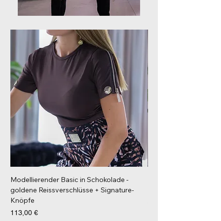
Modellierender Basic in Schokolade -
Langarm Bluse weiß Ta
goldene Reissverschlüsse + Signature-
Preis
163,00 €
Knöpfe
inkl. MwSt.
Preis
113,00 €