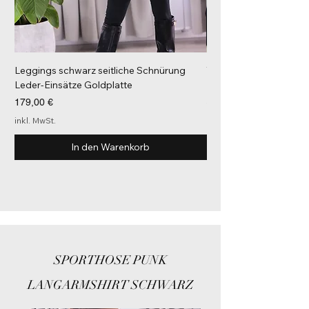
Leggings schwarz seitliche Schnürung
Tube Top Schwarz Brus
Leder-Einsätze Goldplatte
Preis
108,00 €
Preis
179,00 €
inkl. MwSt.
inkl. MwSt.
In den Warenkorb
SPORTHOSE PUNK
LANGARMSHIRT SCHWARZ