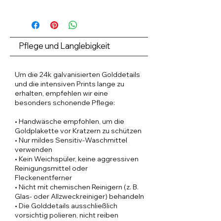
⸻
DETAILS & BESONDERHEITEN
XS
S
M
L
* Tuba-Top mit integriertem Bustier-
Support
Brust
83
87
90
97
* Innenliegendes Stützband für
Pflege und Langlebigkeit
-
-
-
-
sicheren Halt
91
94
98
103
* Speziell geformter Brustbereich für
cm
cm
cm
cm
Um die 24k galvanisierten Golddetails
eine feminine Passform
und die intensiven Prints lange zu
* Rutschfester Innenbund verhindert
Gesamte
39
39
40
40
erhalten, empfehlen wir eine
das Verrutschen
Länge
cm
cm
cm
cm
besonders schonende Pflege:
* Figurbetonter Schnitt mit
angenehmer Elastizität
Taille
60
67
73
79
• Handwäsche empfohlen, um die
* Hochwertige vergoldete Logo-
-68
-
-
-
Goldplakette vor Kratzern zu schützen
Plakette auf schwarzem Lederdetail
cm
73
79
84
• Nur mildes Sensitiv-Waschmittel
* Klassische Länge – vielseitig
cm
cm
cm
verwenden
kombinierbar
• Kein Weichspüler, keine aggressiven
Reinigungsmittel oder
Fleckenentferner
⸻
• Nicht mit chemischen Reinigern (z. B.
Dieses Modell wurde entwickelt, um
Glas- oder Allzweckreiniger) behandeln
optimalen Halt mit einer femininen
• Die Golddetails ausschließlich
Silhouette zu verbinden. Die
vorsichtig polieren, nicht reiben
eingearbeitete Innenkonstruktion