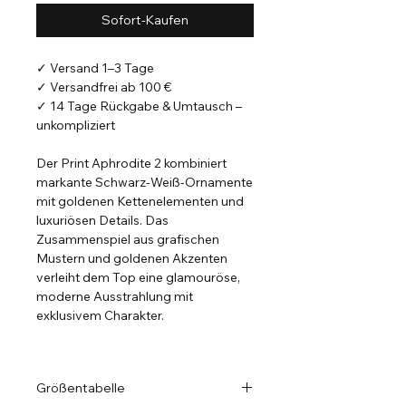
Sofort-Kaufen
✓ Versand 1–3 Tage
✓ Versandfrei ab 100 €
✓ 14 Tage Rückgabe & Umtausch –
unkompliziert
Der Print Aphrodite 2 kombiniert
markante Schwarz-Weiß-Ornamente
mit goldenen Kettenelementen und
luxuriösen Details. Das
Zusammenspiel aus grafischen
Mustern und goldenen Akzenten
verleiht dem Top eine glamouröse,
moderne Ausstrahlung mit
exklusivem Charakter.
Exklusives Design · Hochwertige
Stoffe · 24k-vergoldete Details
Größentabelle